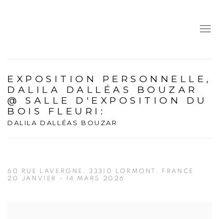
EXPOSITION PERSONNELLE,
DALILA DALLÉAS BOUZAR
@ SALLE D'EXPOSITION DU
BOIS FLEURI
:
DALILA DALLÉAS BOUZAR
60 RUE LAVERGNE, 33310 LORMONT, FRANCE
20 JANVIER - 14 MARS 2026
Open a larger version of the following image in a popup: