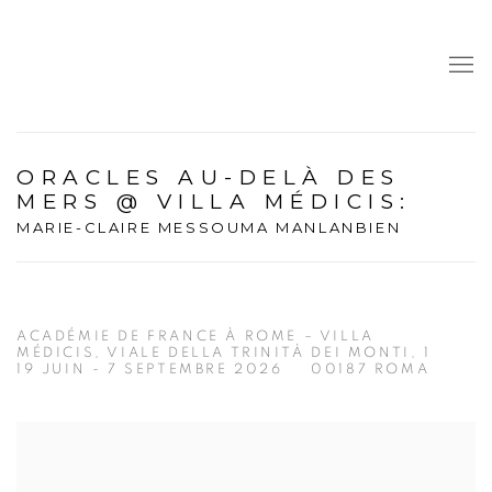
ORACLES AU-DELÀ DES
MERS @ VILLA MÉDICIS
:
MARIE-CLAIRE MESSOUMA MANLANBIEN
ACADÉMIE DE FRANCE À ROME – VILLA
MÉDICIS, VIALE DELLA TRINITÀ DEI MONTI, 1
19 JUIN - 7 SEPTEMBRE 2026
00187 ROMA
Open a larger version of the following image in a popup: