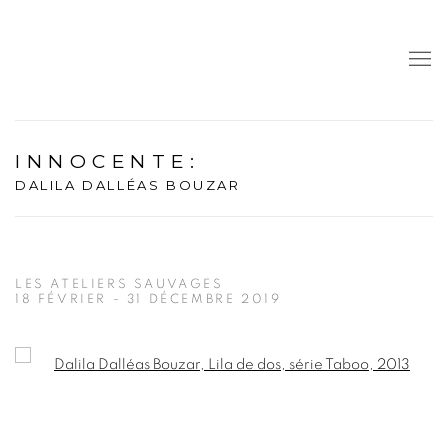
INNOCENTE
:
DALILA DALLÉAS BOUZAR
LES ATELIERS SAUVAGES
18 FÉVRIER - 31 DÉCEMBRE 2019
Open a larger version of the following image in a popup: