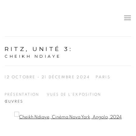
RITZ, UNITÉ 3
:
CHEIKH NDIAYE
12 OCTOBRE - 21 DÉCEMBRE 2024
PARIS
PRÉSENTATION
VUES DE L'EXPOSITION
ŒUVRES
Open a larger version of the following image in a popup: