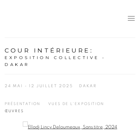
COUR INTÉRIEURE
:
EXPOSITION COLLECTIVE -
DAKAR
24 MAI - 12 JUILLET 2025
DAKAR
PRÉSENTATION
VUES DE L'EXPOSITION
ŒUVRES
Open a larger version of the following image in a popup: