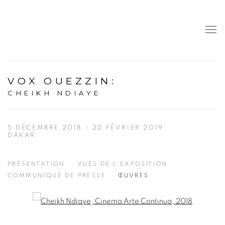
VOX OUEZZIN
:
CHEIKH NDIAYE
5 DÉCEMBRE 2018 - 22 FÉVRIER 2019
DAKAR
PRÉSENTATION
VUES DE L'EXPOSITION
COMMUNIQUÉ DE PRESSE
ŒUVRES
Open a larger version of the following image in a popup: