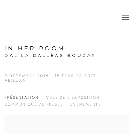
IN HER ROOM
:
DALILA DALLÈAS BOUZAR
9 DÉCEMBRE 2016 - 18 FÉVRIER 2017
ABIDJAN
PRÉSENTATION
VUES DE L'EXPOSITION
COMMUNIQUÉ DE PRESSE
EVÉNEMENTS