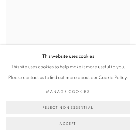
COPYRIGHT © 2026 GALERIE CÉCILE
FAKHOURY
SITE BY ARTLOGIC
Go
This website uses cookies
This site uses cookies to help make it more useful to you.
Please contact us to find out more about our Cookie Policy.
ANA ZULMA
MANAGE COOKIES
REJECT NON ESSENTIAL
BABITOPIEN
,
2019
Tirage photographique sur papier, perçage, broderie,
ACCEPT
gouache