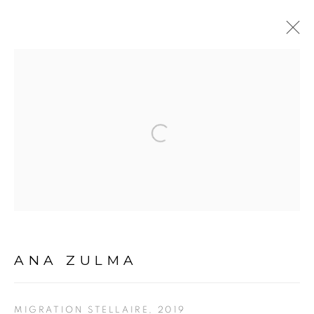
BABITOPIE (ENTRE-DEUX)
:
ANA ZULMA & JEAN SERVAIS
Open a larger version of the fol
SOMIAN / DAKAR
6 DÉCEMBRE 2019 - 7 MARS 2020
PRÉSENTATION
VUES DE L'EXPOSITION
COMMUNIQUÉ DE PRESSE
ŒUVRES
PRESSE
ANA ZULMA
PRIVACY POLICY
MANAGE COOKIES
MIGRATION STELLAIRE
,
2019