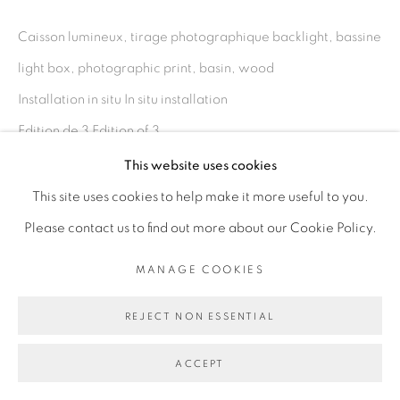
COPYRIGHT © 2026 GALERIE CÉCILE
FAKHOURY
Caisson lumineux, tirage photographique backlight, bassine
SITE BY ARTLOGIC
light box, photographic print, basin, wood
Installation in situ In situ installation
Edition de 3 Edition of 3
Go
This website uses cookies
Copyright The Artist
This site uses cookies to help make it more useful to you.
Please contact us to find out more about our Cookie Policy.
ENQUIRE
MANAGE COOKIES
EXPOSITIONS
Exposition
Babitopie (Entre-deux),
Jean Servais Somian et
REJECT NON ESSENTIAL
Ana Zulma, Galerie Cécile Fakhoury, Dakar, Sénégal
ACCEPT
décembre 2019 - février 2020