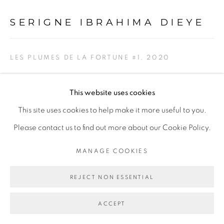
PRIVACY POLICY
MANAGE COOKIES
SERIGNE IBRAHIMA DIEYE
COPYRIGHT © 2026 GALERIE CÉCILE
FAKHOURY
LES PLUMES DE LA FORTUNE #1
,
2020
SITE BY ARTLOGIC
Technique mixte sur papier marouflé sur toile
This website uses cookies
Mixed media on paper mounted on canvas
Go
This site uses cookies to help make it more useful to you.
120 x 140 cm
Please contact us to find out more about our Cookie Policy.
Copyright The Artist
MANAGE COOKIES
ENQUIRE
REJECT NON ESSENTIAL
EXPOSITIONS
ACCEPT
Paraboles d'un règne sauvage, Serigne Ibrahima Dieye -