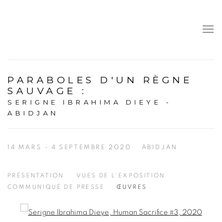
PARABOLES D'UN RÈGNE
SAUVAGE
:
SERIGNE IBRAHIMA DIEYE -
ABIDJAN
14 MARS - 4 SEPTEMBRE 2020
ABIDJAN
PRÉSENTATION
VUES DE L'EXPOSITION
COMMUNIQUÉ DE PRESSE
ŒUVRES
Open a larger version of the following image in a popup: