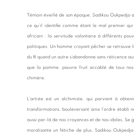
Témoin éveillé de son époque, Sadikou Oukpedjo a 
ce qu’il identifie comme étant le mal premier qui
africain : la servitude volontaire à différents pou
politiques. Un homme croyant pêcher se retrouve l
du fil quand un autre s’abandonne sans réticence au
que la pomme, pauvre fruit accablé de tous nos
chimère.
L’artiste est un alchimiste, qui parvient à obte
transformations, bouleversant ainsi l’ordre établi
aussi par-là de nos croyances et de nos idoles. Se g
moralisante un fétiche de plus, Sadikou Oukpedjo 