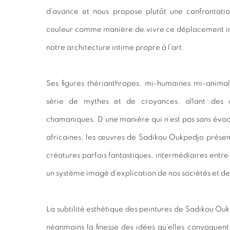
d’avance et nous propose plutôt une confrontati
couleur comme manière de vivre ce déplacement int
notre architecture intime propre à l’art.
Ses figures thérianthropes, mi-humaines mi-animal
série de mythes et de croyances, allant des di
chamaniques. D’une manière qui n’est pas sans évo
africaines, les œuvres de Sadikou Oukpedjo présen
créatures parfois fantastiques, intermédiaires entr
un système imagé d’explication de nos sociétés et de 
La subtilité esthétique des peintures de Sadikou Ou
néanmoins la finesse des idées qu’elles convoquent.