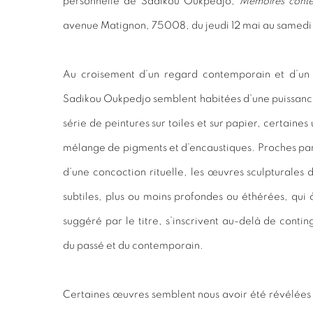
personnelle de Sadikou Oukpedjo,
Mémoires conte
avenue Matignon, 75008, du jeudi 12 mai au samedi 
Au croisement d’un regard contemporain et d’un 
Sadikou Oukpedjo semblent habitées d’une puissanc
série de peintures sur toiles et sur papier, certaines
mélange de pigments et d’encaustiques. Proches par
d’une concoction rituelle, les œuvres sculpturales d
subtiles, plus ou moins profondes ou éthérées, qu
suggéré par le titre, s’inscrivent au-delà de conti
du passé et du contemporain.
Certaines œuvres semblent nous avoir été révélé