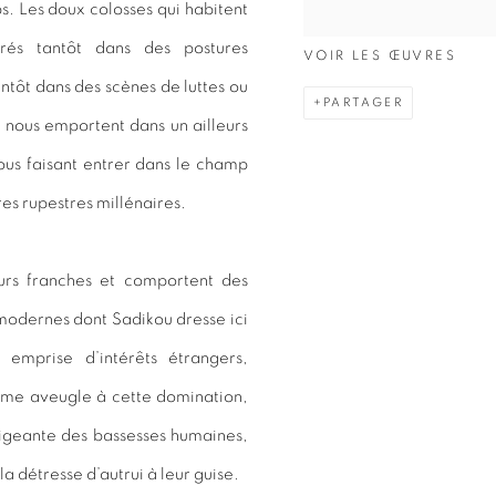
. Les doux colosses qui habitent
rés tantôt dans des postures
VOIR LES ŒUVRES
antôt dans des scènes de luttes ou
PARTAGER
nous emportent dans un ailleurs
ous faisant entrer dans le champ
ures rupestres millénaires.
urs franches et comportent des
 modernes dont Sadikou dresse ici
s emprise d’intérêts étrangers,
mme aveugle à cette domination,
sigeante des bassesses humaines,
a détresse d’autrui à leur guise.