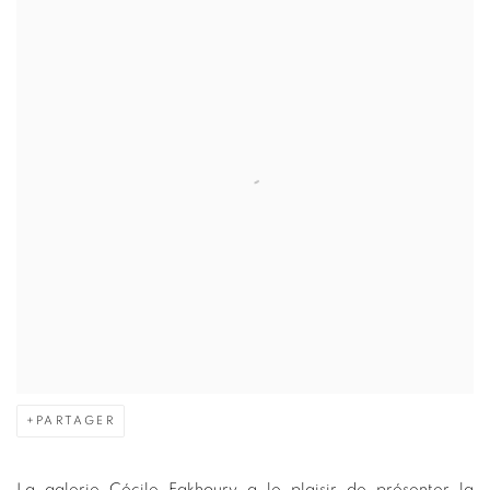
PARTAGER
La galerie Cécile Fakhoury a le plaisir de présenter la