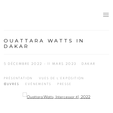
OUATTARA WATTS IN
DAKAR
5 DÉCEMBRE 2022 - 11 MARS 2023
DAKAR
PRÉSENTATION
VUES DE L'EXPOSITION
ŒUVRES
EVÉNEMENTS
PRESSE
Open a larger version of the following image in a popup: