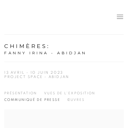
CHIMÈRES
:
FANNY IRINA - ABIDJAN
13 AVRIL - 10 JUIN 2023
PROJECT SPACE - ABIDJAN
PRÉSENTATION
VUES DE L'EXPOSITION
COMMUNIQUÉ DE PRESSE
ŒUVRES