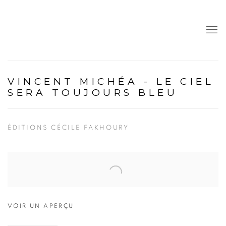
VINCENT MICHÉA - LE CIEL
SERA TOUJOURS BLEU
ÉDITIONS CÉCILE FAKHOURY
Open a larger version of the following image in a popup:
VOIR UN APERÇU