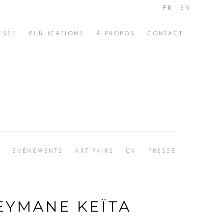
FR
EN
ESSE
PUBLICATIONS
À PROPOS
CONTACT
S
EVÉNEMENTS
ART FAIRS
CV
PRESSE
EYMANE KEÏTA