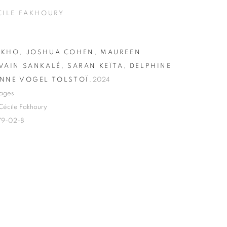
CILE FAKHOURY
OKHO, JOSHUA COHEN, MAUREEN
VAIN SANKALÉ, SARAN KEÏTA, DELPHINE
NNE VOGEL TOLSTOÏ
,
2024
pages
 Cécile Fakhoury
79-02-8