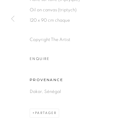
Oil on canvas (triptych)
120 x 90 cm chaque
PRIVACY POLICY
MANAGE COOKIES
Copyright The Artist
COPYRIGHT © 2026 GALERIE CÉCILE FAKHOURY
ENQUIRE
PROVENANCE
Dakar, Sénégal
PARTAGER