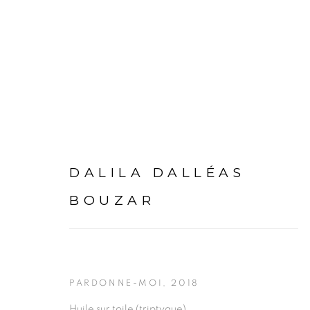
DALILA DALLÉAS BOUZ
DALILA DALLÉAS
BOUZAR
PRÉSENTA
PARDONNE-MOI
,
2018
Huile sur toile (triptyque)