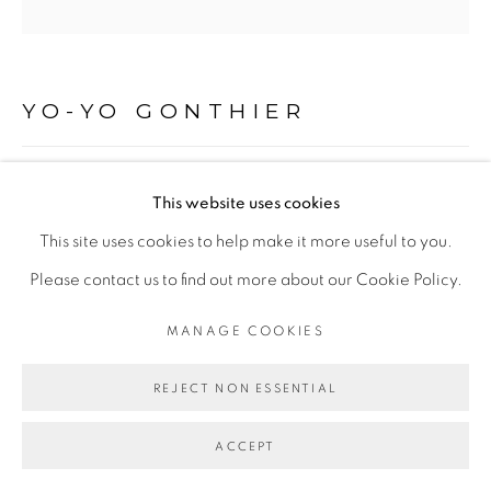
Go
YO-YO GONTHIER
CELUI QUI VOIT, SÉRIE PIEDS DE BOIS, ÎLE DE
This website uses cookies
LA RÉUNION
,
2000-2005
This site uses cookies to help make it more useful to you.
Tirage pigmentaire sur Baryta Hahnemühle 315 gr, à partir
Please contact us to find out more about our Cookie Policy.
d'un négatif argentique
MANAGE COOKIES
Encadrement caisse américaine sans verre
40 x 40 cm
REJECT NON ESSENTIAL
ENQUIRE
ACCEPT