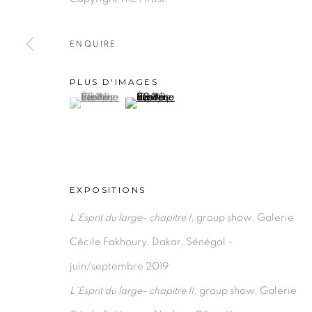
ENQUIRE
PRIVACY POLICY
MANAGE COOKIES
PLUS D'IMAGES
COPYRIGHT © 2026 GALERIE CÉCILE FAKHOURY
(View a larger image of thumbnail 1 )
, currently selected.
, currently selected.
, currently selected.
(View a larger image of thumbnail 2 )
EXPOSITIONS
L'Esprit du large- chapitre I
, group show, Galerie
Cécile Fakhoury, Dakar, Sénégal -
juin/septembre 2019
L'Esprit du large- chapitre II
, group show, Galerie