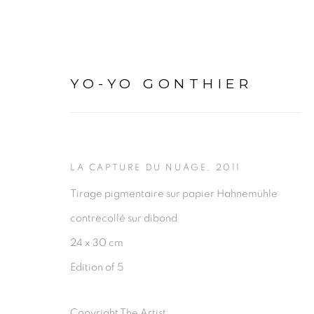
YO-YO GONTHIER
YO-YO GONTHIER
LA CAPTURE DU NUAGE
,
2011
Tirage pigmentaire sur papier Hahnemühle
PRÉSENTA
contrecollé sur dibond
24 x 30 cm
Edition of 5
Copyright The Artist