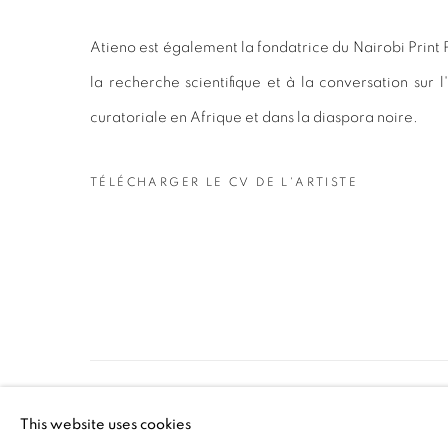
Atieno est également la fondatrice du Nairobi Print
la recherche scientifique et à la conversation sur 
curatoriale en Afrique et dans la diaspora noire.
TÉLÉCHARGER LE CV DE L'ARTISTE
(PDF, OPENS IN A NEW TAB.)
PRIVACY POLICY
MANAGE COOKIES
This website uses cookies
COPYRIGHT © 2026 GALERIE CÉCILE FAKHOURY