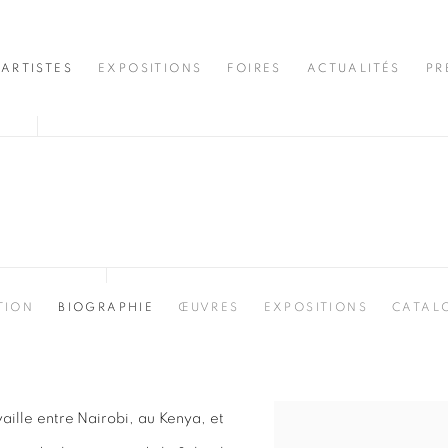
ARTISTES
EXPOSITIONS
FOIRES
ACTUALITÉS
PR
TION
BIOGRAPHIE
ŒUVRES
EXPOSITIONS
CATAL
vaille entre Nairobi, au Kenya, et
View works.