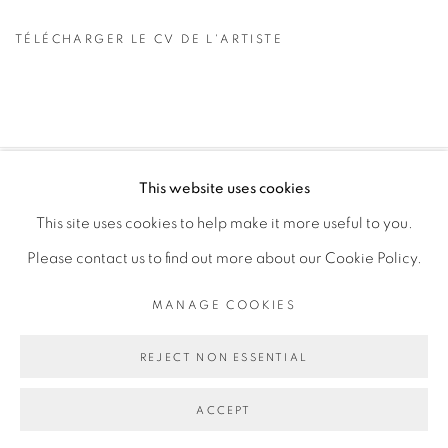
TÉLÉCHARGER LE CV DE L'ARTISTE
(PDF, OPENS IN A NEW TAB.)
This website uses cookies
PRIVACY POLICY
MANAGE COOKIES
This site uses cookies to help make it more useful to you.
COPYRIGHT © 2026 GALERIE CÉCILE FAKHOURY
Please contact us to find out more about our Cookie Policy.
SITE BY ARTLOGIC
MANAGE COOKIES
Go
REJECT NON ESSENTIAL
ACCEPT