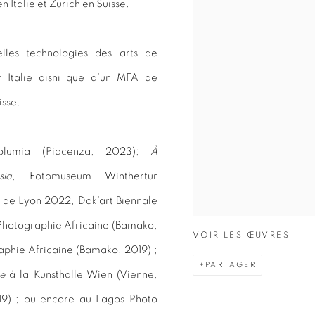
n Italie et Zurich en Suisse.
elles technologies des arts de
 Italie aisni que d’un MFA de
isse.
Volumia (Piacenza, 2023);
À
sia
, Fotomuseum Winthertur
n de Lyon 2022, Dak’art Biennale
 Photographie Africaine (Bamako,
VOIR LES ŒUVRES
aphie Africaine (Bamako, 2019) ;
PARTAGER
e
à la Kunsthalle Wien (Vienne,
19) ; ou encore au Lagos Photo