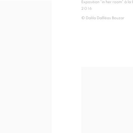
Exposition "in her room" à la
2016
© Dalila Dallléas Bouzar