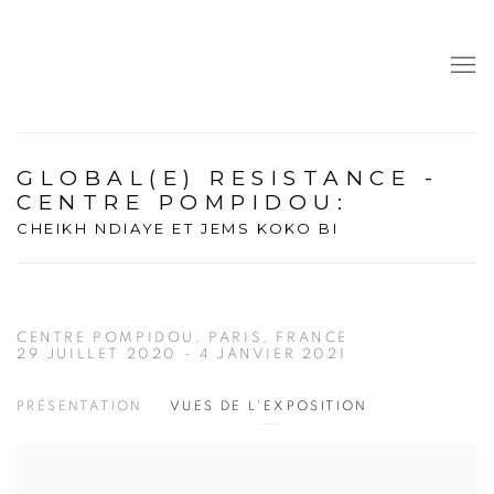
GLOBAL(E) RESISTANCE -
CENTRE POMPIDOU
:
CHEIKH NDIAYE ET JEMS KOKO BI
CENTRE POMPIDOU, PARIS, FRANCE
29 JUILLET 2020 - 4 JANVIER 2021
PRÉSENTATION
VUES DE L'EXPOSITION
Open a larger version of the following image in a popup: