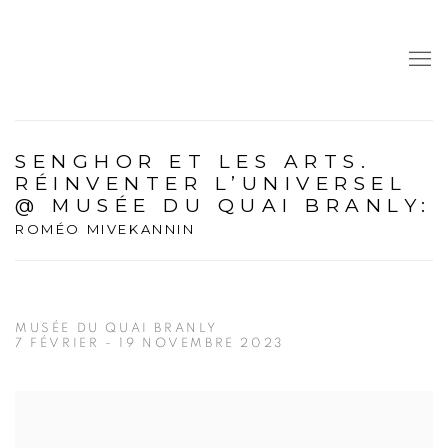
SENGHOR ET LES ARTS.
RÉINVENTER L’UNIVERSEL
@ MUSÉE DU QUAI BRANLY
:
ROMÉO MIVEKANNIN
MUSÉE DU QUAI BRANLY
7 FÉVRIER - 19 NOVEMBRE 2023
Open a larger version of the following image in a popup: