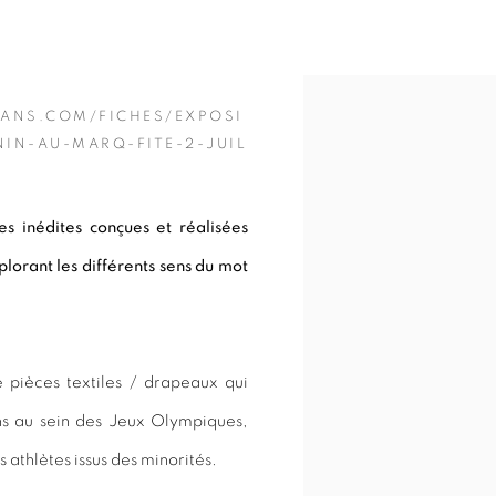
Open a larger version of 
ANS.COM/FICHES/EXPOSI
IN-AU-MARQ-FITE-2-JUIL
 inédites conçues et réalisées
plorant les différents sens du mot
e pièces textiles / drapeaux qui
ins au sein des Jeux Olympiques,
s athlètes issus des minorités.