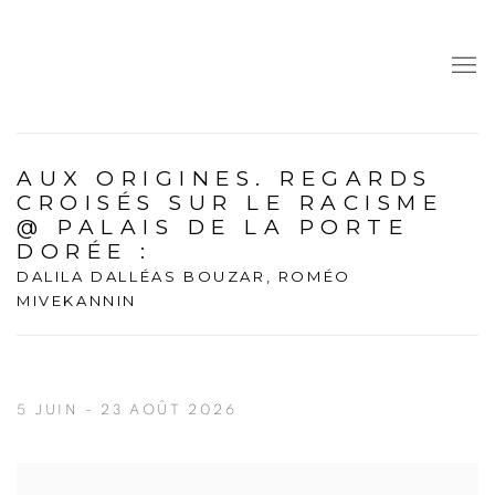
AUX ORIGINES. REGARDS
CROISÉS SUR LE RACISME
@ PALAIS DE LA PORTE
DORÉE
:
DALILA DALLÉAS BOUZAR, ROMÉO
MIVEKANNIN
5 JUIN - 23 AOÛT 2026
Open a larger version of the following image in a popup: