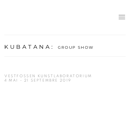
KUBATANA
:
GROUP SHOW
VESTFOSSEN KUNSTLABORATORIUM
4 MAI - 21 SEPTEMBRE 2019
Open a larger version of the following image in a popup: