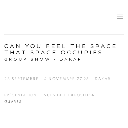
CAN YOU FEEL THE SPACE
THAT SPACE OCCUPIES
:
GROUP SHOW - DAKAR
23 SEPTEMBRE - 4 NOVEMBRE 2023
DAKAR
PRÉSENTATION
VUES DE L'EXPOSITION
ŒUVRES
Open a larger version of the following image in a popup: