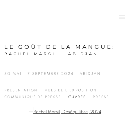
LE GOÛT DE LA MANGUE
:
RACHEL MARSIL - ABIDJAN
30 MAI - 7 SEPTEMBRE 2024
ABIDJAN
PRÉSENTATION
VUES DE L'EXPOSITION
COMMUNIQUÉ DE PRESSE
ŒUVRES
PRESSE
Open a larger version of the following image in a popup: