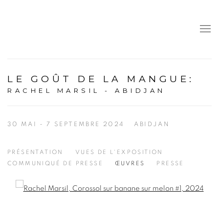
LE GOÛT DE LA MANGUE
:
RACHEL MARSIL - ABIDJAN
30 MAI - 7 SEPTEMBRE 2024
ABIDJAN
PRÉSENTATION
VUES DE L'EXPOSITION
COMMUNIQUÉ DE PRESSE
ŒUVRES
PRESSE
Open a larger version of the following image in a popup: