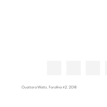
Ouattara Watts
,
Farafina #2
,
2018