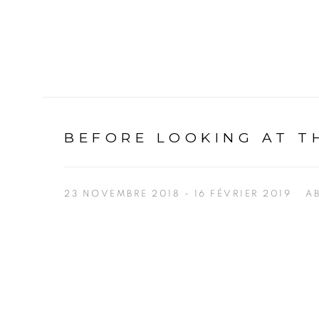
BEFORE LOOKING AT TH
23 NOVEMBRE 2018 - 16 FÉVRIER 2019
A
Open a larger version of the following image in a p