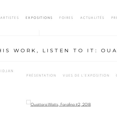
ARTISTES
EXPOSITIONS
FOIRES
ACTUALITÉS
PR
IS WORK, LISTEN TO IT
:
OUA
BIDJAN
PRÉSENTATION
VUES DE L'EXPOSITION
opup: