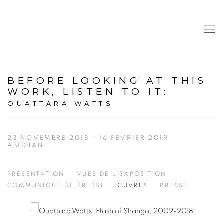
BEFORE LOOKING AT THIS
WORK, LISTEN TO IT
:
OUATTARA WATTS
23 NOVEMBRE 2018 - 16 FÉVRIER 2019
ABIDJAN
PRÉSENTATION
VUES DE L'EXPOSITION
COMMUNIQUÉ DE PRESSE
ŒUVRES
PRESSE
Open a larger version of the following image in a popup: