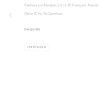
Fakhoury à Abidjan
© François-Xavier
2016
ARTISTES DE L'EXPOSITION
Gbré © Yo-Yo Gonthier
FRANÇOIS-XAVIER GBRÉ
ENQUIRE
PARTAGER
PRIVACY POLICY
MANAGE COOKIES
COPYRIGHT © 2026 GALERIE CÉCILE FAKHOURY