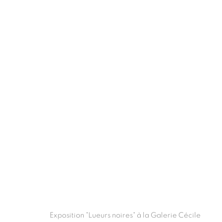
LUEURS NOIRES
:
FRANÇ
25 JUIN - 3 SEPTEMBRE 2016
ABIDJAN
Exposition "Lueurs noires" à la Galerie Cécile