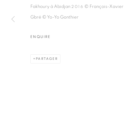
Fakhoury à Abidjan
© François-Xavier
2016
ARTISTES DE L'EXPOSITION
Gbré © Yo-Yo Gonthier
FRANÇOIS-XAVIER GBRÉ
ENQUIRE
PARTAGER
PRIVACY POLICY
MANAGE COOKIES
COPYRIGHT © 2026 GALERIE CÉCILE FAKHOURY