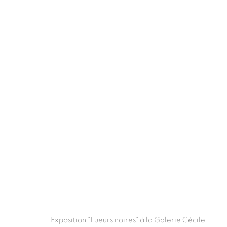
LUEURS NOIRES
:
FRANÇ
25 JUIN - 3 SEPTEMBRE 2016
ABIDJAN
Exposition "Lueurs noires" à la Galerie Cécile