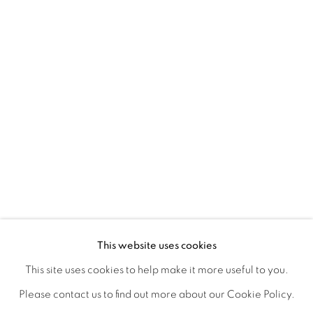
ARTISTES DE L'EXPOSITION
VINCENT MICHÉA
SADIKOU OUKPEDJO
PRIVACY POLICY
MANAGE COOKIES
COPYRIGHT © 2026 GALERIE CÉCILE
This website uses cookies
FAKHOURY
This site uses cookies to help make it more useful to you.
SITE BY ARTLOGIC
Please contact us to find out more about our Cookie Policy.