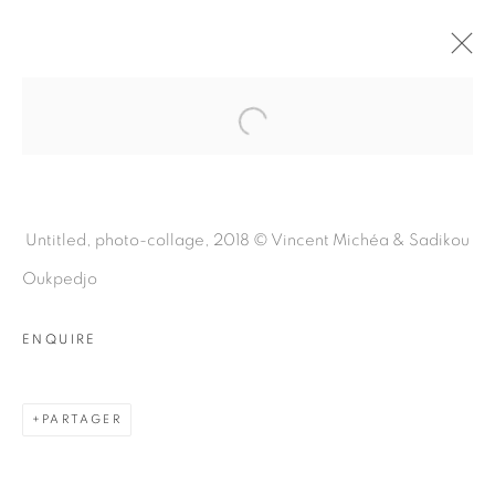
Open a larger version of the fol
LES FANTÔMES DE
L’AFRIQUE (SIRIEL RELLIK)
:
VINCENT MICHÉA & SADIKOU
Untitled,
photo-collage, 2018 ©
Vincent Michéa & Sadikou
OUKPEDJO
Oukpedjo
3 MAI - 29 JUIN 2018
DAKAR
ENQUIRE
PRÉSENTATION
VUES DE L'EXPOSITION
ŒUVRES
PARTAGER