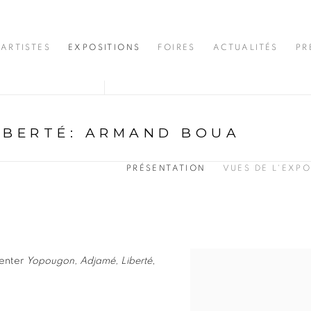
ARTISTES
EXPOSITIONS
FOIRES
ACTUALITÉS
PR
IBERTÉ
:
ARMAND BOUA
PRÉSENTATION
VUES DE L'EXPO
senter
Yopougon, Adjamé, Liberté
,