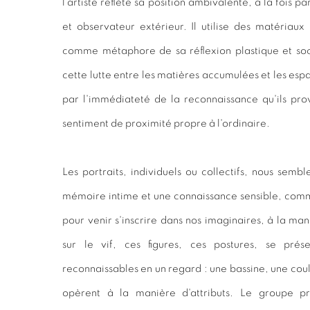
l'artiste reflète sa position ambivalente, à la fois
et observateur extérieur. Il utilise des matériaux
comme métaphore de sa réflexion plastique et soci
cette lutte entre les matières accumulées et les esp
par l'immédiateté de la reconnaissance qu'ils pro
sentiment de proximité propre à l'ordinaire.
Les portraits, individuels ou collectifs, nous semb
mémoire intime et une connaissance sensible, comme
pour venir s'inscrire dans nos imaginaires, à la man
sur le vif, ces figures, ces postures, se pr
reconnaissables en un regard : une bassine, une coul
opèrent à la manière d'attributs. Le groupe pr