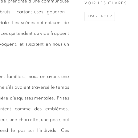
 partie prenante d'une communauté
VOIR LES ŒUVRES
 bruts - cartons usés, goudron -
PARTAGER
ale. Les scènes qui naissent de
aces qui tendent au vide frappent
voquent, et suscitent en nous un
lent familiers, nous en avons une
 s'ils avaient traversé le temps
ière d'esquisses mentales. Prises
ésentent comme des emblèmes,
eur, une charrette, une pose, qui
end le pas sur l'individu. Ces