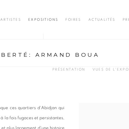
ARTISTES
EXPOSITIONS
FOIRES
ACTUALITÉS
PR
IBERTÉ
:
ARMAND BOUA
PRÉSENTATION
VUES DE L'EXPO
ue ces quartiers d'Abidjan qui
à la fois fugaces et persistantes,
 et plus largement d'une histoire