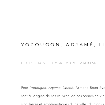
YOPOUGON, ADJAMÉ, L
1 JUIN - 14 SEPTEMBRE 2019
ABIDJAN
Pour
Yopougon, Adjamé, Liberté
, Armand Boua évoq
sont à l'origine de ses œuvres, de ces scènes de vie 
singulières et emblématiques d'une ville, d'un pays,