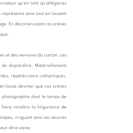
ervateur qu'en tant qu'allégories
eprésente ainsi tout en laissant
mage. En déconstruisant ces scènes
ique.
es et des nervures du carton, ces
t de disparaître. Matériellement
ndus, répétés voire cathartiques,
et laisse deviner que ces scènes
e photographie dont le temps de
faire renaître la fulgurance de
 étapes, irriguant ainsi ses œuvres
peut-être vaine.