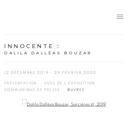
INNOCENTE
:
DALILA DALLÉAS BOUZAR
12 DÉCEMBRE 2019 - 29 FÉVRIER 2020
PRÉSENTATION
VUES DE L'EXPOSITION
COMMUNIQUÉ DE PRESSE
ŒUVRES
Open a larger version of the following image in a popup: