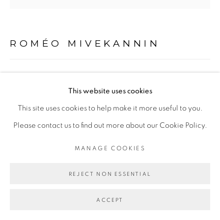
COPYRIGHT © 2026 GALERIE CÉCILE
FAKHOURY
SITE BY ARTLOGIC
ROMÉO MIVEKANNIN
Go
À TRAVERS LE MAROC- LA FUTURE ARMÉE
NOIRE
,
2021
This website uses cookies
This site uses cookies to help make it more useful to you.
Bain d’élixirs et peinture acrylique sur toile libre
Please contact us to find out more about our Cookie Policy.
Acrylic painting and elixir bath on free canvas
246 x 248 cm
MANAGE COOKIES
Copyright The Artist
REJECT NON ESSENTIAL
ENQUIRE
ACCEPT