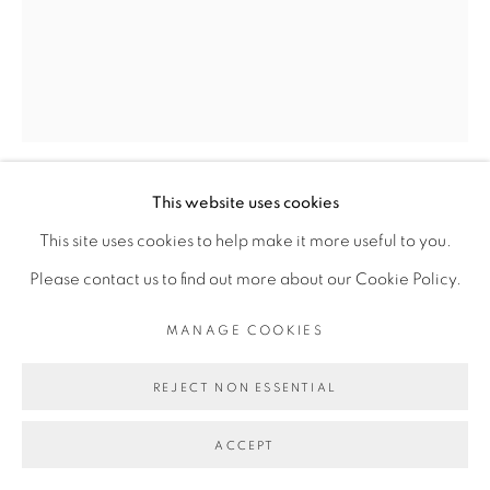
COPYRIGHT © 2026 GALERIE CÉCILE
FAKHOURY
SITE BY ARTLOGIC
Go
This website uses cookies
ROMÉO MIVEKANNIN
This site uses cookies to help make it more useful to you.
Please contact us to find out more about our Cookie Policy.
PETIT SÉNÉGALAIS EN BALADE
,
2021
MANAGE COOKIES
Bain d’élixirs et peinture acrylique sur toile libre
Acrylic painting and elixir bath on free canvas
REJECT NON ESSENTIAL
193 x 143 cm
ACCEPT
Copyright The Artist