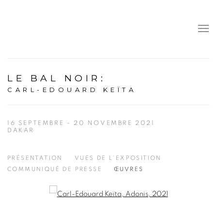
LE BAL NOIR
:
CARL-EDOUARD KEÏTA
16 SEPTEMBRE - 20 NOVEMBRE 2021
DAKAR
PRÉSENTATION
VUES DE L'EXPOSITION
COMMUNIQUÉ DE PRESSE
ŒUVRES
Open a larger version of the following image in a popup: