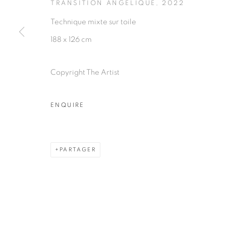
TRANSITION ANGÉLIQUE
,
2022
Technique mixte sur toile
188 x 126 cm
PRIVACY POLICY
MANAGE COOKIES
Copyright The Artist
COPYRIGHT © 2026 GALERIE CÉCILE FAKHOURY
ENQUIRE
PARTAGER