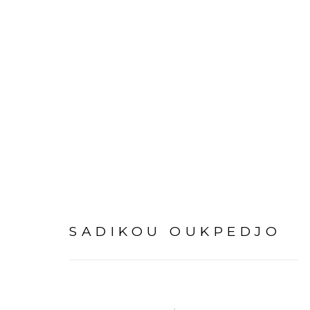
MÉMOIRES CONTEMPORA
SADIKOU OUKPEDJO - 
SADIKOU OUKPEDJO
11 MAI - 18 JUIN 2022
PARIS