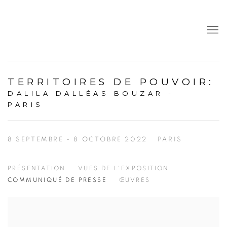
TERRITOIRES DE POUVOIR
:
DALILA DALLÉAS BOUZAR -
PARIS
8 SEPTEMBRE - 8 OCTOBRE 2022
PARIS
PRÉSENTATION
VUES DE L'EXPOSITION
COMMUNIQUÉ DE PRESSE
ŒUVRES