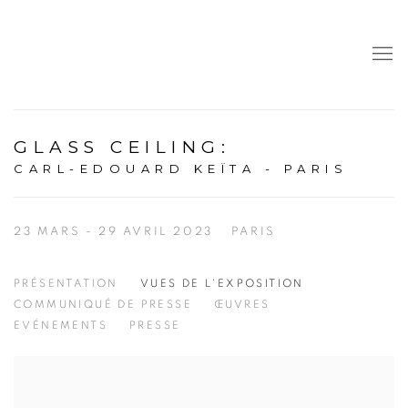
GLASS CEILING
:
CARL-EDOUARD KEÏTA - PARIS
23 MARS - 29 AVRIL 2023
PARIS
PRÉSENTATION
VUES DE L'EXPOSITION
COMMUNIQUÉ DE PRESSE
ŒUVRES
EVÉNEMENTS
PRESSE