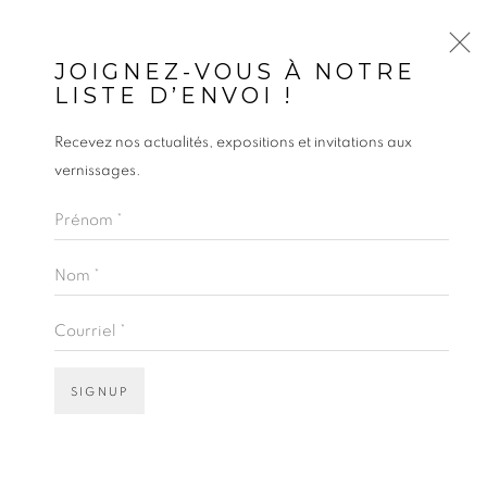
JOIGNEZ-VOUS À NOTRE
LISTE D’ENVOI !
Recevez nos actualités, expositions et invitations aux
LA SÉLECTION DE /
vernissages.
DIMITRI FAGBOHOUN
:
Prénom *
MUSIQUE, CINÉMA, ESSAIS, ART
Nom *
Courriel *
24 - 30 AVRIL 2020
SIGNUP