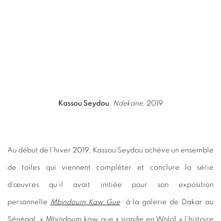
(View more details about this item in a popup).
(View more deta
Kassou Seydou
,
Ndekane
, 2019
Au début de l’hiver 2019, Kassou Seydou achève un ensemble
de toiles qui viennent compléter et conclure la série
d’œuvres qu’il avait initiée pour son exposition
personnelle
Mbindoum Kaw Gue
à la galerie de Dakar au
Sénégal. « Mbindoum kaw gue » signifie en Wolof « l’histoire