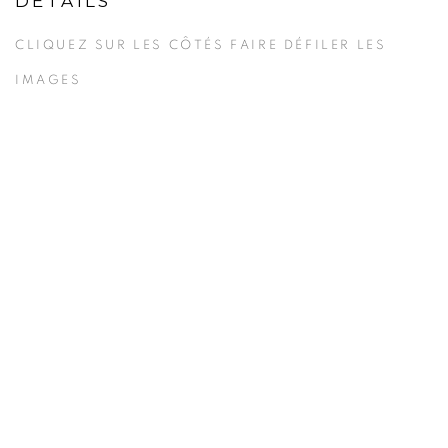
DÉTAILS
CLIQUEZ SUR LES CÔTÉS FAIRE DÉFILER LES
IMAGES
 popup).
 details about this item in a popup).
(View more details about this item in a po
(View more details ab