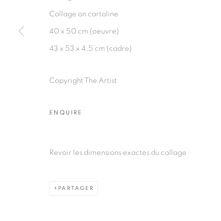
Collage on cartoline
40 x 50 cm (oeuvre)
43 x 53 x 4,5 cm (cadre)
PRIVACY POLICY
MANAGE COOKIES
COPYRIGHT © 2026 GALERIE CÉCILE FAKHOURY
Copyright The Artist
ENQUIRE
Revoir les dimensions exactes du collage
PARTAGER