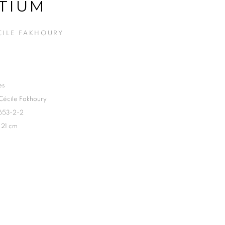
TIUM
CILE FAKHOURY
es
 Cécile Fakhoury
653-2-2
 21 cm