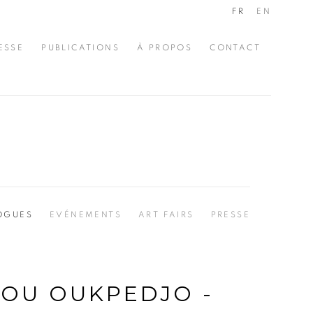
FR
EN
ESSE
PUBLICATIONS
À PROPOS
CONTACT
OGUES
EVÉNEMENTS
ART FAIRS
PRESSE
KOU OUKPEDJO -