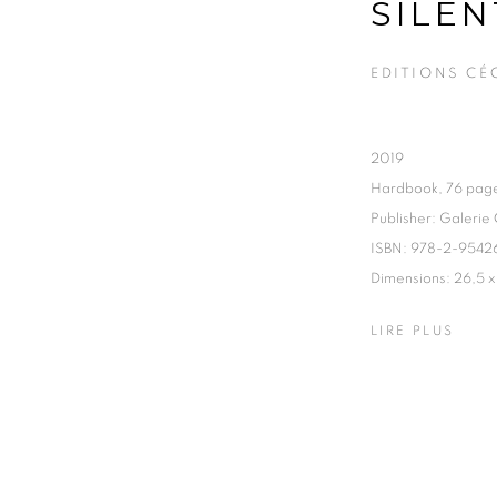
SILEN
EDITIONS CÉ
2019
Hardbook, 76 pag
Publisher: Galerie
ISBN: 978-2-9542
Dimensions: 26,5 x
LIRE PLUS